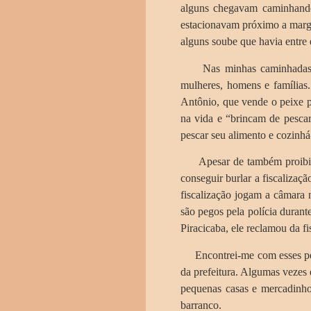
alguns chegavam caminhando
estacionavam próximo a marg
alguns soube que havia entre 
Nas minhas caminhadas depar
mulheres, homens e famílias
Antônio, que vende o peixe 
na vida e “brincam de pesca
pescar seu alimento e cozinhá
Apesar de também proibida,
conseguir burlar a fiscalizaç
fiscalização jogam a câmara
são pegos pela polícia duran
Piracicaba, ele reclamou da f
Encontrei-me com esses pes
da prefeitura. Algumas vezes
pequenas casas e mercadinhos
barranco.