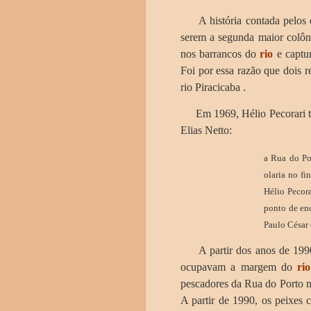
A história contada pelos d
serem a segunda maior colôn
nos barrancos do
rio
e capt
Foi por essa razão que dois r
rio Piracicaba .
Em 1969, Hélio Pecorari tra
Elias Netto:
a Rua do Po
olaria no fi
Hélio Pecora
ponto de enc
Paulo César 
A partir dos anos de 1990, 
ocupavam a margem do
rio
pescadores da Rua do Porto m
A partir de 1990, os peixes