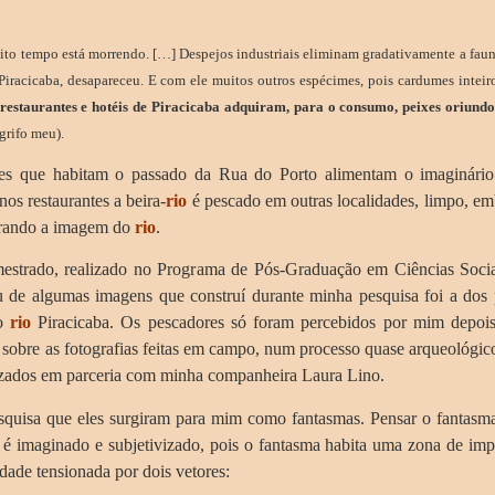
uito tempo está morrendo. […] Despejos industriais eliminam gradativamente a fau
Piracicaba, desapareceu. E com ele muitos outros espécimes, pois cardumes intei
restaurantes e hotéis de Piracicaba adquiram, para o consumo, peixes oriund
 grifo meu).
 que habitam o passado da Rua do Porto alimentam o imaginário 
os restaurantes a beira-
rio
é pescado em outras localidades, limpo, e
gurando a imagem do
rio
.
estrado
, realizado no Programa de Pós-Graduação em Ciências Socia
u de algumas imagens que construí durante minha pesquisa foi a dos 
do
rio
Piracicaba. Os pescadores só foram percebidos por mim depoi
obre as fotografias feitas em campo, num processo quase arqueológic
izados em parceria com minha companheira Laura Lino.
isa que eles surgiram para mim como fantasmas. Pensar o fantasma
é imaginado e subjetivizado, pois o fantasma habita uma zona de impr
dade tensionada por dois vetores: