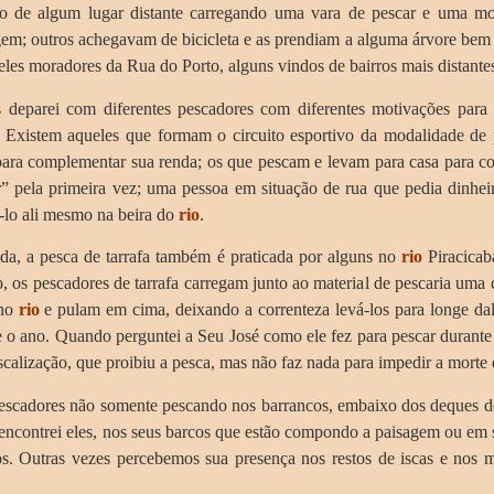
 de algum lugar distante carregando uma vara de pescar e uma mo
em; outros achegavam de bicicleta e as prendiam a alguma árvore bem
eles moradores da Rua do Porto, alguns vindos de bairros mais distantes
ei com diferentes pescadores com diferentes motivações para esta
. Existem aqueles que formam o circuito esportivo da modalidade de
para complementar sua renda; os que pescam e levam para casa para c
r” pela primeira vez; uma pessoa em situação de rua que pedia dinhe
-lo ali mesmo na beira do
rio
.
 a pesca de tarrafa também é praticada por alguns no
rio
Piracicab
ão, os pescadores de tarrafa carregam junto ao material de pescaria u
 no
rio
e pulam em cima, deixando a correnteza levá-los para longe dali
te o ano. Quando perguntei a Seu José como ele fez para pescar durant
iscalização, que proibiu a pesca, mas não faz nada para impedir a morte 
cadores não somente pescando nos barrancos, embaixo dos deques de
 encontrei eles, nos seus barcos que estão compondo a paisagem ou em
. Outras vezes percebemos sua presença nos restos de iscas e nos mat