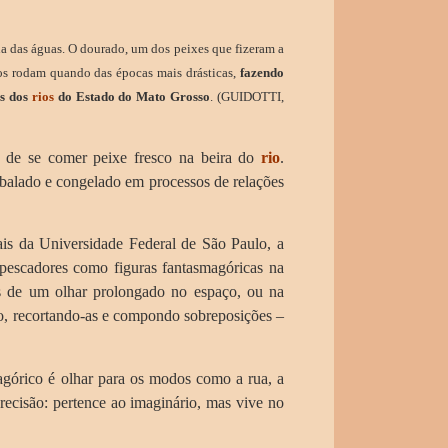
na das águas. O dourado, um dos peixes que fizeram a
ros rodam quando das épocas mais drásticas,
fazendo
os dos
rios
do Estado do Mato Grosso
. (GUIDOTTI,
de se comer peixe fresco na beira do
rio
.
mbalado e congelado em processos de relações
is da Universidade Federal de São Paulo, a
pescadores como figuras fantasmagóricas na
s de um olhar prolongado no espaço, ou na
o, recortando-as e compondo sobreposições –
górico é olhar para os modos como a rua, a
ecisão: pertence ao imaginário, mas vive no