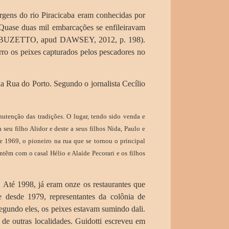
ens do rio Piracicaba eram conhecidas por
Quase duas mil embarcações se enfileiravam
E; BUZETTO, apud DAWSEY, 2012, p. 198).
erro os peixes capturados pelos pescadores no
 Rua do Porto. Segundo o jornalista Cecílio
utenção das tradições. O lugar, tendo sido venda e
 seu filho Alidor e deste a seus filhos Nida, Paulo e
e 1969, o pioneiro na rua que se tornou o principal
ntêm com o casal Hélio e Alaíde Pecorari e os filhos
Até 1998, já eram onze os restaurantes que
e desde 1979, representantes da colônia de
egundo eles, os peixes estavam sumindo dali.
 de outras localidades. Guidotti escreveu em