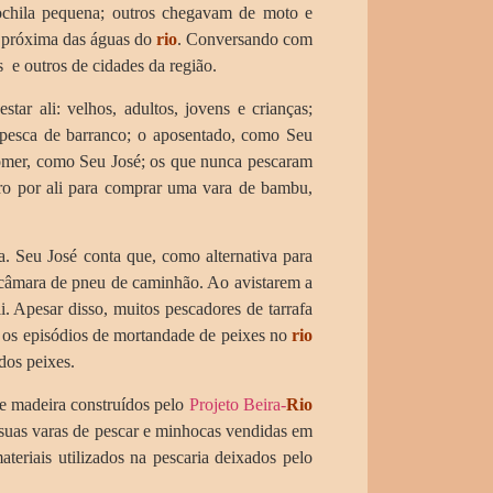
chila pequena; outros chegavam de moto e
 próxima das águas do
rio
. Conversando com
 e outros de cidades da região.
r ali: velhos, adultos, jovens e crianças;
 pesca de barranco; o aposentado, como Seu
omer, como Seu José; os que nunca pescaram
iro por ali para comprar uma vara de bambu,
a. Seu José conta que, como alternativa para
ma câmara de pneu de caminhão. Ao avistarem a
. Apesar disso, muitos pescadores de tarrafa
e os episódios de mortandade de peixes no
rio
dos peixes.
 madeira construídos pelo
Projeto Beira-
Rio
 suas varas de pescar e minhocas vendidas em
eriais utilizados na pescaria deixados pelo