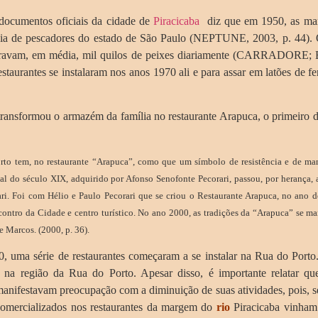
ocumentos oficiais da cidade de
Piracicaba
diz que em 1950, as marg
ia de pescadores do estado de São Paulo (NEPTUNE, 2003, p. 44). 
uravam, em média, mil quilos de peixes diariamente (CARRADOR
estaurantes se instalaram nos anos 1970 ali e para assar em latões de f
nsformou o armazém da família no restaurante Arapuca, o primeiro da
rto tem, no restaurante “Arapuca”, como que um símbolo de resistência e de man
nal do século XIX, adquirido por Afonso Senofonte Pecorari, passou, por herança, a
ri. Foi com Hélio e Paulo Pecorari que se criou o Restaurante Arapuca, no ano d
ontro da Cidade e centro turístico. No ano 2000, as tradições da “Arapuca” se ma
e Marcos. (2000, p. 36).
uma série de restaurantes começaram a se instalar na Rua do Porto. 
na região da Rua do Porto. Apesar disso, é importante relatar qu
anifestavam preocupação com a diminuição de suas atividades, pois, s
 comercializados nos restaurantes da margem do
rio
Piracicaba vinham